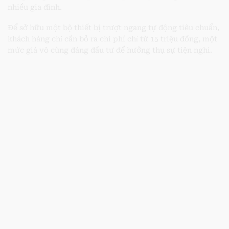
nhiều gia đình.
Để sở hữu một bộ thiết bị trượt ngang tự động tiêu chuẩn,
khách hàng chỉ cần bỏ ra chi phí chỉ từ 15 triệu đồng, một
mức giá vô cùng đáng đầu tư để hưởng thụ sự tiện nghi.
Lắp đặt cổng tự động cửa tự động tại Quảng Bình
,
lap dat
cong tu dong cua tu dong tai quang binh
,
Lắp đặt cổng tự
động cửa tự động tại Đồng Hới
,
lap dat cong tu dong cua
tu dong tai dong hoi
,
Lắp đặt cổng tự động cửa tự động
tại Quảng Ninh
,
lap dat cong tu dong cua tu dong tai
quang ninh
,
Lắp đặt cổng tự động cửa tự động tại Lệ
Thủy
,
lap dat cong tu dong cua tu dong tai le thuy
,
Lắp đặt
cổng tự động cửa tự động tại Bố Trạch
,
lap dat cong tu
dong cua tu dong tai bo trach
,
Lắp đặt cổng tự động cửa
tự động tại Ba Đồn
,
lap dat cong tu dong cua tu dong tai
ba don
,
Lắp đặt cổng tự động cửa tự động tại Quảng
Trạch
, l
ap dat cong tu dong cua tu dong tai Quảng Trạch
,
Lắp đặt cổng tự động cửa tự động tại Minh Hóa
, l
ap dat
cong tu dong cua tu dong tai minh hoa
,
Lắp đặt cổng tự
động cửa tự động tại Tuyên Hóa
,
lap dat cong tu dong cua