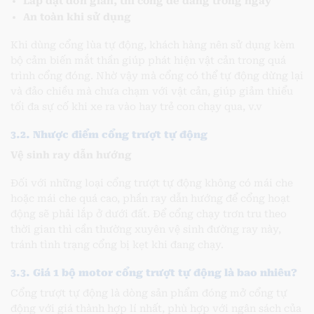
Lắp đặt đơn giản, thi công dễ dàng trong ngày
An toàn khi sử dụng
Khi dùng cổng lùa tự động, khách hàng nên sử dụng kèm
bộ cảm biến mắt thần giúp phát hiện vật cản trong quá
trình cổng đóng. Nhờ vậy mà cổng có thể tự động dừng lại
và đảo chiều mà chưa chạm với vật cản, giúp giảm thiểu
tối đa sự cố khi xe ra vào hay trẻ con chạy qua, v.v
3.2. Nhược điểm cổng trượt tự động
Vệ sinh ray dẫn hướng
Đối với những loại cổng trượt tự động không có mái che
hoặc mái che quá cao, phần ray dẫn hướng để cổng hoạt
động sẽ phải lắp ở dưới đất. Để cổng chạy trơn tru theo
thời gian thì cần thường xuyên vệ sinh đường ray này,
tránh tình trạng cổng bị kẹt khi đang chạy.
3.3. Giá 1 bộ motor cổng trượt tự động là bao nhiêu?
Cổng trượt tự động là dòng sản phẩm đóng mở cổng tự
động với giá thành hợp lí nhất, phù hợp với ngân sách của