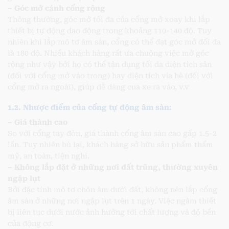
– Góc mở cánh cổng rộng
Thông thường, góc mở tối đa của cổng mở xoay khi lắp
thiết bị tự động dao động trong khoảng 110-140 độ. Tuy
nhiên khi lắp mô tơ âm sàn, cổng có thể đạt góc mở đối đa
là 180 độ. Nhiều khách hàng rất ưa chuộng việc mở góc
rộng như vậy bởi họ có thể tận dụng tối da diện tích sân
(đối với cổng mở vào trong) hay diện tích vỉa hè (đối với
cổng mở ra ngoài), giúp dễ dàng cua xe ra vào, v.v
1.2. Nhược điểm của cổng tự động âm sàn:
– Giá thành cao
So với cổng tay đòn, giá thành cổng âm sàn cao gấp 1.5-2
lần. Tuy nhiên bù lại, khách hàng sở hữu sản phẩm thẩm
mỹ, an toàn, tiện nghi.
– Không lắp đặt ở những nơi đất trũng, thường xuyên
ngập lụt
Bởi đặc tính mô tơ chôn âm dưới đất, không nên lắp cổng
âm sàn ở những nơi ngập lụt trên 1 ngày. Việc ngâm thiết
bị liên tục dưới nước ảnh hưởng tới chất lượng và độ bền
của động cơ.