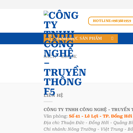
Bỏ
qua
nội
HOTLINE:0983881959
dung
DANH MỤC SẢN PHẨM
SÁCH – EBOOK
LIÊN HỆ
CÔNG TY TNHH CÔNG NGHỆ - TRUYỀN 
Văn phòng:
Số 41 - Lê Lợi - TP. Đồng Hớ
Địa chỉ: Thuận Đức - Đồng Hới - Quảng B
Chi nhánh: Nông Trường - Việt Trung - B