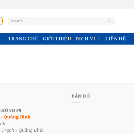
Search
for:
TRANG CHỦ
GIỚI THIỆU
DỊCH VỤ
LIÊN HỆ
BẢN ĐỒ
THÔNG F5
i - Quảng Bình
ình
ố Trạch - Quảng Bình