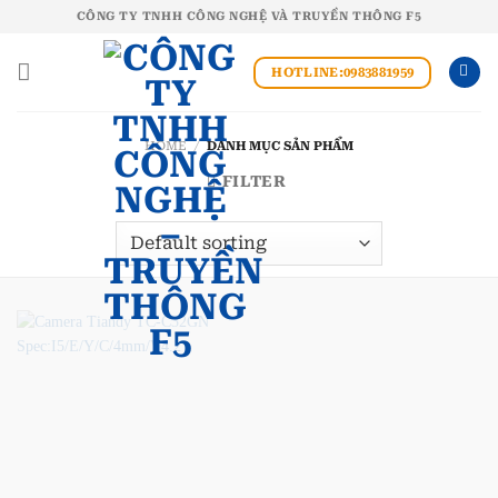
Bỏ
CÔNG TY TNHH CÔNG NGHỆ VÀ TRUYỀN THÔNG F5
qua
nội
HOTLINE:0983881959
dung
HOME
/
DANH MỤC SẢN PHẨM
FILTER