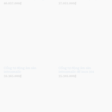
46.057.000
₫
37.021.000
₫
Cổng tự động âm sàn
Cổng tự động âm sàn
introsmallc
introsmallc đế inox 304
32.365.000
₫
35.302.000
₫