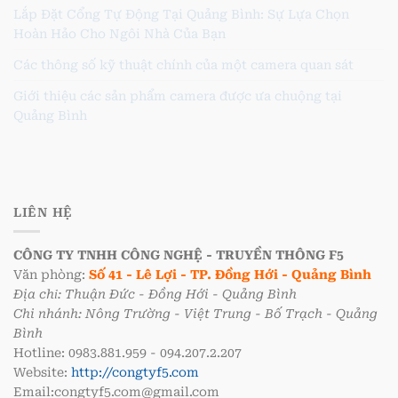
Lắp Đặt Cổng Tự Động Tại Quảng Bình: Sự Lựa Chọn
Hoàn Hảo Cho Ngôi Nhà Của Bạn
Các thông số kỹ thuật chính của một camera quan sát
Giới thiệu các sản phẩm camera được ưa chuộng tại
Quảng Bình
LIÊN HỆ
CÔNG TY TNHH CÔNG NGHỆ - TRUYỀN THÔNG F5
Văn phòng:
Số 41 - Lê Lợi - TP. Đồng Hới - Quảng Bình
Địa chỉ: Thuận Đức - Đồng Hới - Quảng Bình
Chi nhánh: Nông Trường - Việt Trung - Bố Trạch - Quảng
Bình
Hotline: 0983.881.959 - 094.207.2.207
Website:
http://congtyf5.com
Email:congtyf5.com@gmail.com