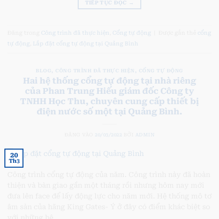
TIẾP TỤC ĐỌC
→
Đăng trong
Công trình đã thực hiện
,
Cổng tự động
|
Được gắn thẻ
cổng
tự động
,
Lắp đặt cổng tự động tại Quảng Bình
BLOG
,
CÔNG TRÌNH ĐÃ THỰC HIỆN
,
CỔNG TỰ ĐỘNG
Hai hệ thống cổng tự động tại nhà riêng
của Phan Trung Hiếu giám đốc Công ty
TNHH Học Thu, chuyên cung cấp thiết bị
điện nước số một tại Quảng Bình.
ĐĂNG VÀO
20/03/2022
BỞI
ADMIN
20
Th3
Công trình cổng tự động của năm. Công trình này đã hoàn
thiện và bàn giao gần một tháng rồi nhưng hôm nay mới
đưa lên face để lấy động lực cho năm mới. Hệ thống mô tơ
âm sàn của hãng King Gates- Ý ở đây có điểm khác biệt so
với những hệ