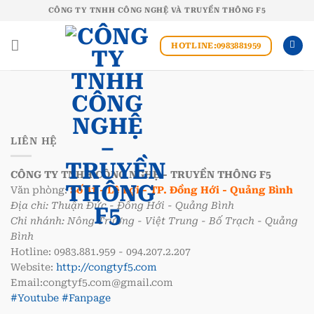
Bỏ
CÔNG TY TNHH CÔNG NGHỆ VÀ TRUYỀN THÔNG F5
qua
nội
HOTLINE:0983881959
dung
LIÊN HỆ
CÔNG TY TNHH CÔNG NGHỆ - TRUYỀN THÔNG F5
Văn phòng:
Số 41 - Lê Lợi - TP. Đồng Hới - Quảng Bình
Địa chỉ: Thuận Đức - Đồng Hới - Quảng Bình
Chi nhánh: Nông Trường - Việt Trung - Bố Trạch - Quảng
Bình
Hotline: 0983.881.959 - 094.207.2.207
Website:
http://congtyf5.com
Email:congtyf5.com@gmail.com
#Youtube
#Fanpage