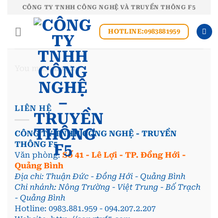
Bỏ
CÔNG TY TNHH CÔNG NGHỆ VÀ TRUYỀN THÔNG F5
qua
nội
HOTLINE:0983881959
dung
You must
Login
.
LIÊN HỆ
CÔNG TY TNHH CÔNG NGHỆ - TRUYỀN
THÔNG F5
Văn phòng:
Số 41 - Lê Lợi - TP. Đồng Hới -
Quảng Bình
Địa chỉ: Thuận Đức - Đồng Hới - Quảng Bình
Chi nhánh: Nông Trường - Việt Trung - Bố Trạch
- Quảng Bình
Hotline: 0983.881.959 - 094.207.2.207