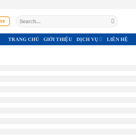
Search
59
for:
TRANG CHỦ
GIỚI THIỆU
DỊCH VỤ
LIÊN HỆ