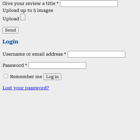
Give your review a title *
Upload up to 5 images
Upload
Send
Login
Required
Username or email address
*
Required
Password
*
Remember me
Log in
Lost your password?