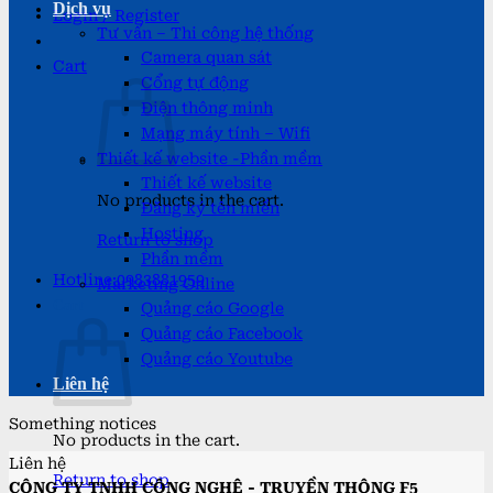
Dịch vụ
Login / Register
Tư vấn – Thi công hệ thống
Camera quan sát
Cart
Cổng tự động
Điện thông minh
Mạng máy tính – Wifi
Thiết kế website -Phần mềm
Thiết kế website
No products in the cart.
Đăng ký tên miền
Hosting
Return to shop
Phần mềm
Hotline:0983881959
Marketing Online
Cart
Quảng cáo Google
Quảng cáo Facebook
Quảng cáo Youtube
Liên hệ
Something notices
No products in the cart.
Liên hệ
Return to shop
CÔNG TY TNHH CÔNG NGHỆ - TRUYỀN THÔNG F5