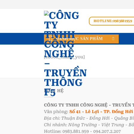
Bỏ
qua
nội
HOTLINE:0983881959
dung
DANH MỤC SẢN PHẨM
[ebook_thank_you]
LIÊN HỆ
CÔNG TY TNHH CÔNG NGHỆ - TRUYỀN 
Văn phòng:
Số 41 - Lê Lợi - TP. Đồng Hớ
Địa chỉ: Thuận Đức - Đồng Hới - Quảng B
Chi nhánh: Nông Trường - Việt Trung - B
Hotline: 0983.881.959 - 094.207.2.207