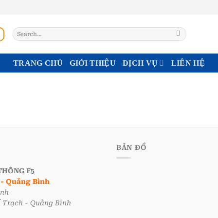
Search
for:
TRANG CHỦ
GIỚI THIỆU
DỊCH VỤ
LIÊN HỆ
BẢN ĐỒ
THÔNG F5
i - Quảng Bình
ình
ố Trạch - Quảng Bình