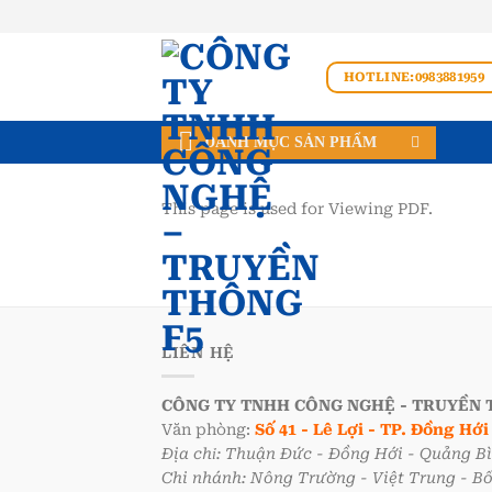
Bỏ
qua
nội
HOTLINE:0983881959
dung
DANH MỤC SẢN PHẨM
This page is used for Viewing PDF.
LIÊN HỆ
CÔNG TY TNHH CÔNG NGHỆ - TRUYỀN 
Văn phòng:
Số 41 - Lê Lợi - TP. Đồng Hớ
Địa chỉ: Thuận Đức - Đồng Hới - Quảng B
Chi nhánh: Nông Trường - Việt Trung - B