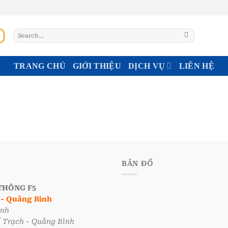
Search
for:
TRANG CHỦ
GIỚI THIỆU
DỊCH VỤ
LIÊN HỆ
BẢN ĐỒ
THÔNG F5
i - Quảng Bình
ình
ố Trạch - Quảng Bình