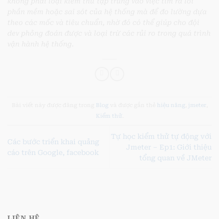
không phải loại kiểm thử tập trung vào việc tìm ra lỗi
phần mềm hoặc sai sót của hệ thống mà để đo lường dựa
theo các mốc và tiêu chuẩn, nhờ đó có thể giúp cho đội
dev phỏng đoán được và loại trừ các rủi ro trong quá trình
vận hành hệ thống.
Bài viết này được đăng trong
Blog
và được gắn thẻ
hiệu năng
,
jmeter
,
Kiểm thử
.
Tự học kiểm thử tự động với
Các bước triển khai quảng
Jmeter – Ep1: Giới thiệu
cáo trên Google, facebook
tổng quan về JMeter
LIÊN HỆ