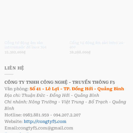
Cổng tự động âm sàn
Cổng tự động âm sàn intro 24-
introsmallc đế inox 304
400
35.302.000
₫
38.288.000
₫
LIÊN HỆ
CÔNG TY TNHH CÔNG NGHỆ - TRUYỀN THÔNG F5
Văn phòng:
Số 41 - Lê Lợi - TP. Đồng Hới - Quảng Bình
Địa chỉ: Thuận Đức - Đồng Hới - Quảng Bình
Chi nhánh: Nông Trường - Việt Trung - Bố Trạch - Quảng
Bình
Hotline: 0983.881.959 - 094.207.2.207
Website:
http://congtyf5.com
Email:congtyf5.com@gmail.com