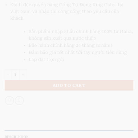
Đại lí độc quyền hãng Cổng Tự Động King Gates tại
Việt Nam và nhận thi công cổng theo yêu cầu của
khách
Sản phẩm nhập khẩu chính hãng 100% từ Italia,
không sản xuất qua nước thứ 3
Bảo hành chính hãng 24 tháng (2 năm)
Đảm bảo giá tốt nhất tới tay người tiêu dùng
Lắp đặt trọn gói
Cổng tự động âm sàn intro 230-400 quantity
ADD TO CART
DESCRIPTION