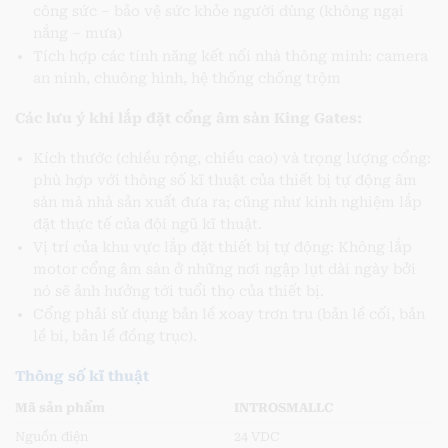
công sức – bảo vệ sức khỏe người dùng (không ngại
nắng – mưa)
Tích hợp các tính năng kết nối nhà thông minh: camera
an ninh, chuông hình, hệ thống chống trộm
Các lưu ý khi lắp đặt cổng âm sàn King Gates:
Kích thước (chiều rộng, chiều cao) và trọng lượng cổng:
phù hợp với thông số kĩ thuật của thiết bị tự động âm
sàn mà nhà sản xuất đưa ra; cũng như kinh nghiệm lắp
đặt thực tế của đội ngũ kĩ thuật.
Vị trí của khu vực lắp đặt thiết bị tự động: Không lắp
motor cổng âm sàn ở những nơi ngập lụt dài ngày bởi
nó sẽ ảnh hưởng tới tuổi thọ của thiết bị.
Cổng phải sử dụng bản lề xoay trơn tru (bản lề cối, bản
lề bi, bản lề đồng trục).
Thông số kĩ thuật
Mã sản phẩm
INTROSMALLC
Nguồn điện
24 VDC