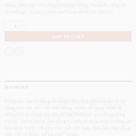
cánh, phù hợp với cổng có trọng lượng và chiều rộng tối
đa 400 kg – 2.3 m / cánh, mở cánh được tới 180 độ.
Cổng tự động âm sàn introsmallc đế inox 304 quantity
ADD TO CART
DESCRIPTION
Cổng âm sàn tự động là dòng cửa cổng điều khiển từ xa
bằng remote, kết nối nhà thông minh; sử dụng thiết bị
đóng mở tự động âm sàn INTROSMALLC của hãng King
Gates – Italy, dùng cho cổng 1 cánh, 2 cánh hoặc 4 cánh, là
lựa chọn tuyệt vời cho căn nhà của bạn, đảm bảo đầy đủ 2
tiêu chí về thẩm mĩ và chất lượng.