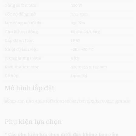
Công suất motor
120 W
Tốc độ đóng mở
1.25 rpm
Lực đóng mở tối đa
250 Nm
Chu kì hoạt động
60 chu kì/tiếng
Cấp độ an toàn
IP 67
Nhiệt độ làm việc
-20 ÷ +50 °C
Trọng lượng motor
6 kg
Kích thước motor
320 x 255 x 133 mm
Đế hộp
Inox 304
Mô hình lắp đặt
Phụ kiện lựa chọn
* Các phụ kiện lựa chọn dưới đây không bao gồm