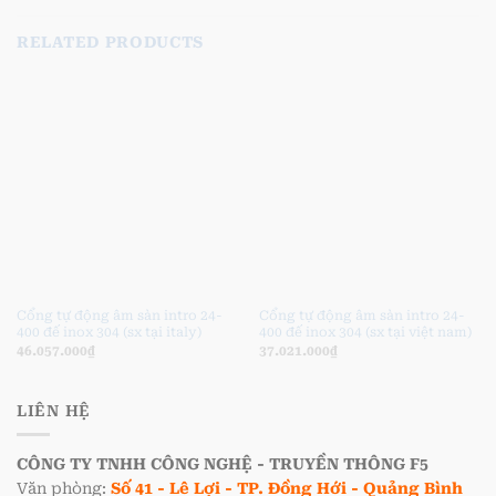
RELATED PRODUCTS
Cổng tự động âm sàn intro 24-
Cổng tự động âm sàn intro 24-
400 đế inox 304 (sx tại italy)
400 đế inox 304 (sx tại việt nam)
46.057.000
₫
37.021.000
₫
LIÊN HỆ
CÔNG TY TNHH CÔNG NGHỆ - TRUYỀN THÔNG F5
Văn phòng:
Số 41 - Lê Lợi - TP. Đồng Hới - Quảng Bình